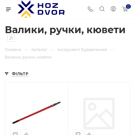
0
Валики, ручки, кювети
21
—
—
—
Головна
Каталог
Інструмент будівельний
Валики, ручки, кювети
ФІЛЬТР