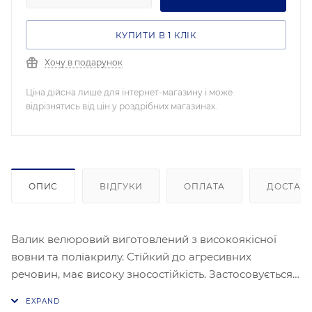
КУПИТИ В 1 КЛІК
Хочу в подарунок
Ціна дійсна лише для інтернет-магазину і може
відрізнятись від цін у роздрібних магазинах.
ОПИС
ВІДГУКИ
ОПЛАТА
ДОСТАВ
Валик велюровий виготовлений з високоякісної
вовни та поліакрилу. Стійкий до агресивних
речовин, має високу зносостійкість. Застосовується
для роботи з усіма видами лаків, алкідних та
масляних фарб, емалей та морилок, з фарбами, що