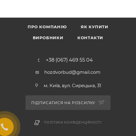
містять розчинники, антикорозійними фарбами,
смолами, клеями на всіх видах поверхонь.
Відрізняється економною витратою матеріалу,
ПРО КОМПАНІЮ
ЯК КУПИТИ
високою продуктивністю, рівномірним, без вад і
слідів ворсу покриттям, дозволяє обробляти великі
ВИРОБНИКИ
КОНТАКТИ
масиви.
+38 (067) 469 55 04
hozdvorbud@gmail.com
м. Київ, вул. Сирецька, 31
ПІДПИСАТИСЯ НА РОЗСИЛКУ
ПОЛІТИКА КОНФІДЕНЦІЙНОСТІ