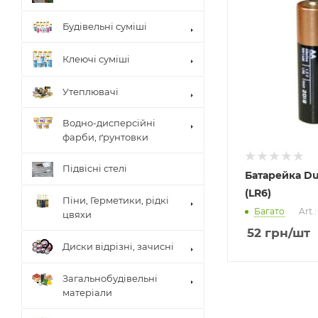
Будівельні суміші
Клеючі суміші
Утеплювачі
Водно-дисперсійні
фарби, ґрунтовки
Підвісні стелі
Батарейка Du
(LR6)
Піни, Герметики, рідкі
Багато
Art.
цвяхи
52
грн
/шт
Диски відрізні, зачисні
Загальнобудівельні
матеріали