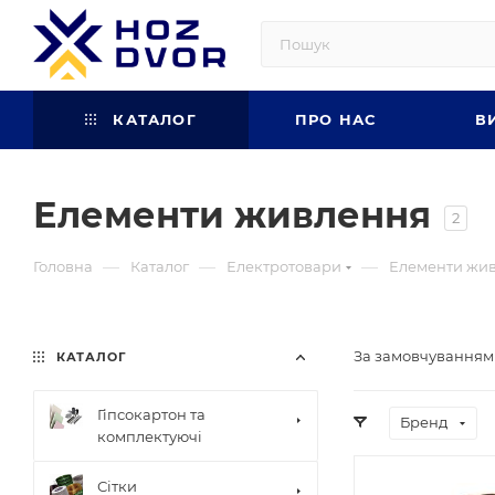
КАТАЛОГ
ПРО НАС
В
Елементи живлення
2
—
—
—
Головна
Каталог
Електротовари
Елементи жи
За замовчуванням
КАТАЛОГ
Гіпсокартон та
Бренд
комплектуючі
Сітки