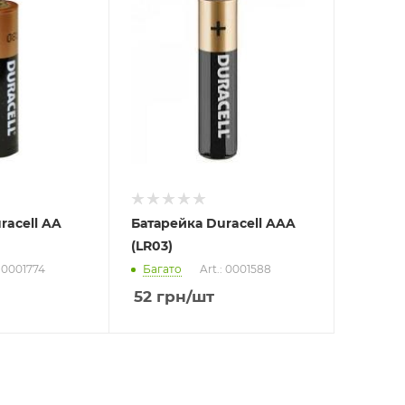
racell AA
Батарейка Duracell AAA
(LR03)
: 0001774
Багато
Art.: 0001588
52
грн
/шт