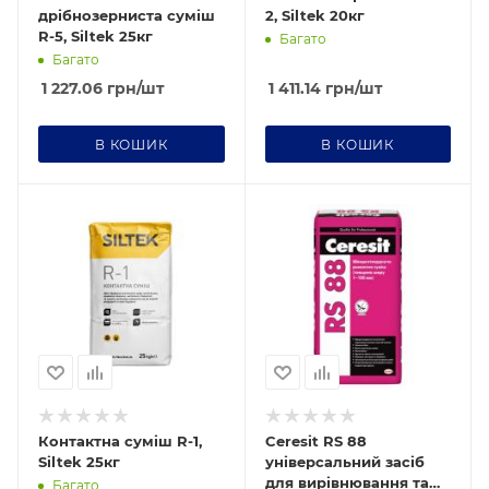
дрібнозерниста суміш
2, Siltek 20кг
R-5, Siltek 25кг
Багато
Багато
1 227.06
грн
/шт
1 411.14
грн
/шт
В КОШИК
В КОШИК
Контактна суміш R-1,
Ceresit RS 88
Siltek 25кг
універсальний засіб
для вирівнювання та
Багато