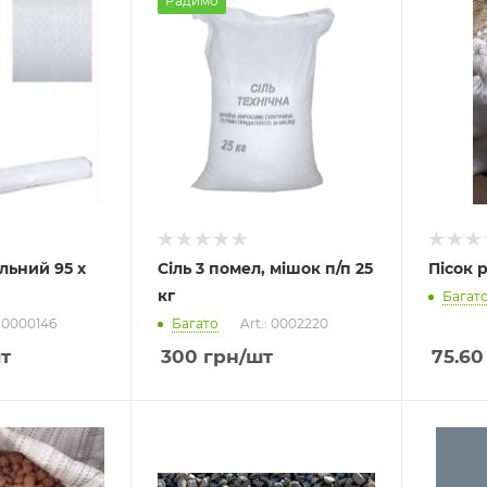
Радимо
льний 95 х
Сіль 3 помел, мішок п/п 25
Пісок р
кг
Багат
: 0000146
Багато
Art.: 0002220
т
300
грн
/шт
75.60