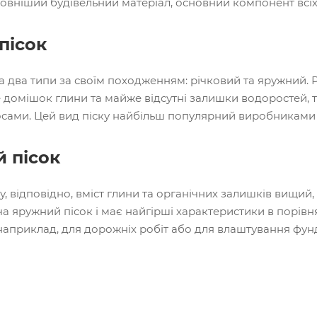
овніший будівельний матеріал, основний компонент всіх 
пісок
на два типи за своїм походженням: річковий та яружний. 
домішок глини та майже відсутні залишки водоростей, тр
сами. Цей вид піску найбільш популярний виробниками 
 пісок
, відповідно, вміст глини та органічних залишків вищий, 
оча яружний пісок і має найгірші характеристики в порівн
наприклад, для дорожніх робіт або для влаштування фун