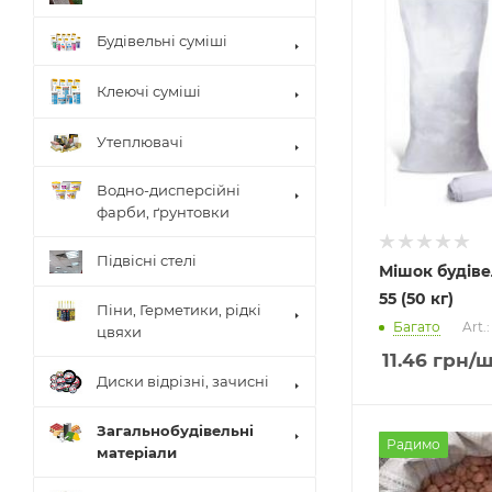
Будівельні суміші
Клеючі суміші
Утеплювачі
Водно-дисперсійні
фарби, ґрунтовки
Підвісні стелі
Мішок будіве
55 (50 кг)
Піни, Герметики, рідкі
Багато
Art.
цвяхи
11.46
грн
/ш
Диски відрізні, зачисні
Загальнобудівельні
Радимо
матеріали