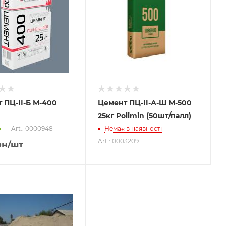
 ПЦ-ІІ-Б М-400
Цемент ПЦ-II-А-Ш М-500
25кг Polimin (50шт/палл)
о
Art.: 0000948
Немає в наявності
Art.: 0003209
рн
/шт