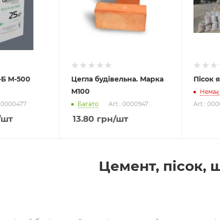
-Б М-500
Цегла будівельна. Марка
Пісок 
М100
Немає 
: 0000477
Багато
Art.: 0000947
Art.: 000
/шт
13.80
грн
/шт
Цемент, пісок, 