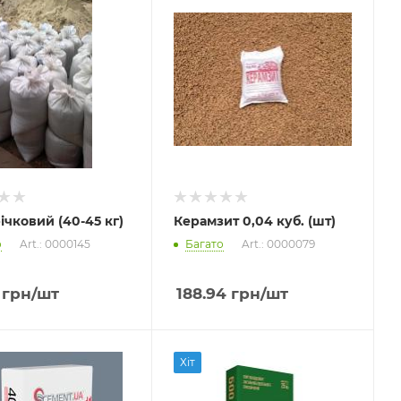
ічковий (40-45 кг)
Керамзит 0,04 куб. (шт)
о
Art.: 0000145
Багато
Art.: 0000079
грн
/шт
188.94
грн
/шт
Хіт