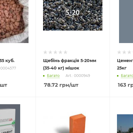
35 куб.
Щебінь фракція 5-20мм
Цемент
(35-40 кг) мішок
25кг
: 0004577
Багато
Art.: 0000949
Багат
/шт
78.72
грн
/шт
163
г