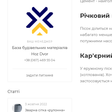
Цемент - найгол
Річковий 
Пісок ділиться 
набагато менше 
потужними насо
ВАШ МЕНЕДЖЕР
База будівельних матеріалів
Hoz Dvor
Кар'єрний
+38 (067) 469 55 04
У яружному піску
(котлованів). Х
ЗАДАТИ ПИТАННЯ
застосовується 
Статті
3 жовтня 2022
Зварна сітка «рулонна»