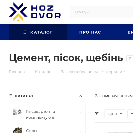
КАТАЛОГ
ПРО НАС
В
Цемент, пісок, щебінь
11
—
—
—
Головна
Каталог
Загальнобудівельні матеріали
За замовчуванням
КАТАЛОГ
Гіпсокартон та
Ціна
Н
комплектуючі
Сітки