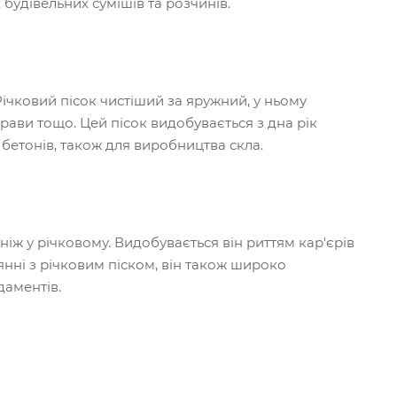
будівельних сумішів та розчинів.
Річковий пісок чистіший за яружний, у ньому
ави тощо. Цей пісок видобувається з дна рік
бетонів, також для виробництва скла.
ніж у річковому. Видобувається він риттям кар'єрів
янні з річковим піском, він також широко
даментів.