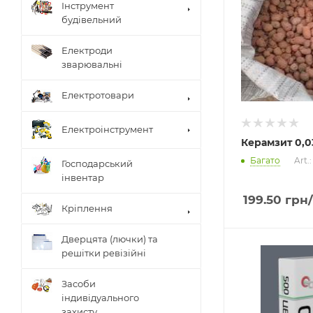
Інструмент
будівельний
Електроди
зварювальні
Електротовари
Електроінструмент
Керамзит 0,0
Багато
Art.
Господарський
інвентар
199.50
грн
Кріплення
Дверцята (лючки) та
решітки ревізійні
Засоби
індивідуального
захисту