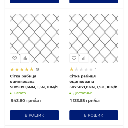
Діаметр дроту Ø
Діаметр дроту Ø
1,6
1,8
Ячейка
Ячейка
50х50
50х50
18
1
Сітка рабиця
Сітка рабиця
оцинкована
оцинкована
50х50х1,6мм, 1,5м, 10м/п
50х50х1,8мм, 1,5м, 10м/п
Багато
Достатньо
943.80
грн
/шт
1 133.58
грн
/шт
В КОШИК
В КОШИК