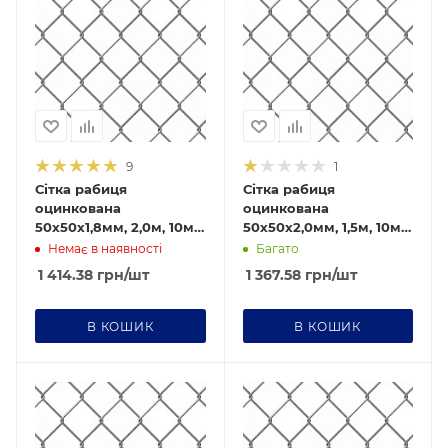
9
1
Сітка рабиця
Сітка рабиця
оцинкована
оцинкована
50х50х1,8мм, 2,0м, 10м/
50х50х2,0мм, 1,5м, 10м/
п
п
Немає в наявності
Багато
1 414.38
грн
/шт
1 367.58
грн
/шт
В КОШИК
В КОШИК
Новинка
Да