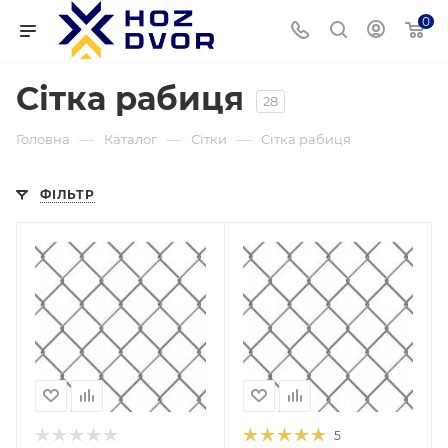
0
Сітка рабиця
28
—
—
—
Головна
Каталог
Сітки
Сітка рабиця
ФІЛЬТР
Діаметр дроту Ø
1,6
Ячейка
35х35
5