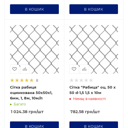
В КОШИК
В КОШИК
Діаметр дроту Ø
1,6
Ячейка
50х50
8
Сітка рабиця
Сітка "Рабица" оц. 50 х
оцинкована 50х50х1,
50 d-1,5 1,5 х 10м
6мм, 1, 8м, 10м/п
Немає в наявності
Багато
1 024.38
грн
/шт
782.58
грн
/шт
В КОШИК
В КОШИК