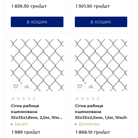
1 839.50
грн
/шт
1 501.50
грн
/шт
В КОШИК
В КОШИК
Діаметр дроту Ø
2,0
Ячейка
35х35
Сітка рабиця
Сітка рабиця
оцинкована
оцинкована
35х35х1,8мм, 2,0м, 10м/
35х35х2,0мм, 1,5м, 10м/п
п
Багато
Достатньо
1 989
грн
/шт
1 868.10
грн
/шт