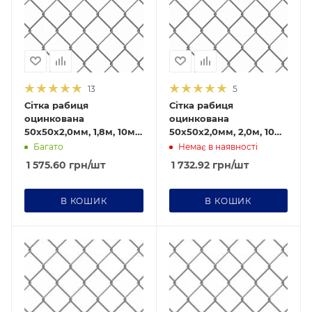
13
5
Сітка рабиця
Сітка рабиця
оцинкована
оцинкована
50х50х2,0мм, 1,8м, 10м/
50х50х2,0мм, 2,0м, 10м/
п
п
Багато
Немає в наявності
1 575.60
грн
/шт
1 732.92
грн
/шт
В КОШИК
В КОШИК
Діаметр дроту Ø
Діаметр дроту Ø
2,0
1,8
Ячейка
Ячейка
65х65
65х65