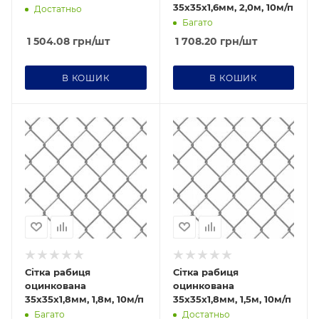
35х35х1,6мм, 2,0м, 10м/п
Достатньо
Багато
1 504.08
грн
/шт
1 708.20
грн
/шт
В КОШИК
В КОШИК
Діаметр дроту Ø
1,8
Ячейка
35х35
Сітка рабиця
Сітка рабиця
оцинкована
оцинкована
35х35х1,8мм, 1,8м, 10м/п
35х35х1,8мм, 1,5м, 10м/п
Багато
Достатньо