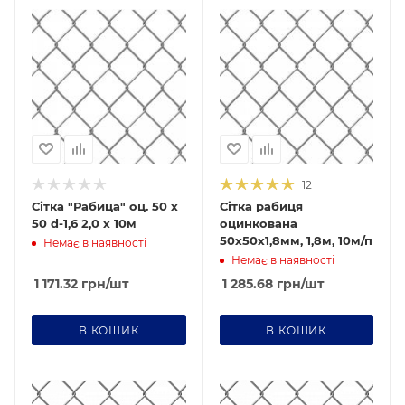
Діаметр дроту Ø
1,6
Ячейка
50х50
12
Сітка "Рабица" оц. 50 х
Сітка рабиця
50 d-1,6 2,0 х 10м
оцинкована
50х50х1,8мм, 1,8м, 10м/п
Немає в наявності
Немає в наявності
1 171.32
грн
/шт
1 285.68
грн
/шт
В КОШИК
В КОШИК
Новинка
Новинка
Да
Да