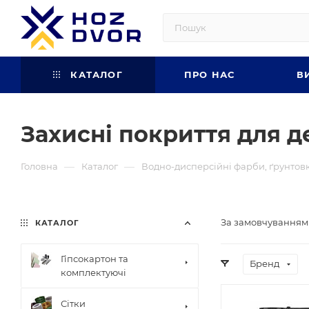
КАТАЛОГ
ПРО НАС
В
Захисні покриття для д
—
—
Головна
Каталог
Водно-дисперсійні фарби, ґрунтов
За замовчуванням
КАТАЛОГ
Гіпсокартон та
Бренд
комплектуючі
Сітки