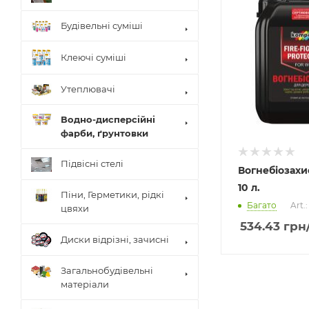
Будівельні суміші
Клеючі суміші
Утеплювачі
Водно-дисперсійні
фарби, ґрунтовки
Підвісні стелі
Вогнебіозахи
10 л.
Піни, Герметики, рідкі
Багато
Art.
цвяхи
534.43
грн
Диски відрізні, зачисні
Загальнобудівельні
матеріали