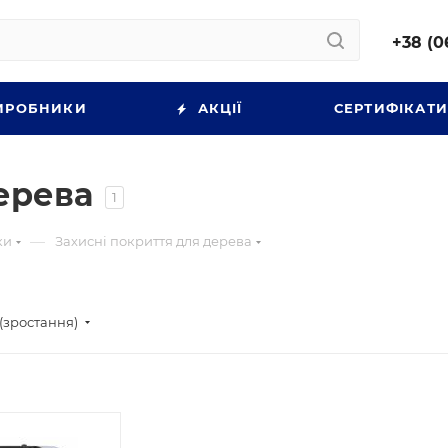
+38 (0
ИРОБНИКИ
АКЦІЇ
СЕРТИФІКАТ
ерева
1
—
ки
Захисні покриття для дерева
(зростання)