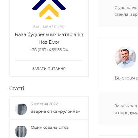
С удовольс
стекла, за
ВАШ МЕНЕДЖЕР
База будівельних матеріалів
Hoz Dvor
+38 (067) 469 55 04
ЗАДАТИ ПИТАННЯ
Быстрая 
Статті
3 жовтня 2022
Заказывал 
Зварна сітка «рулонна»
я передума
Оцинкована сітка