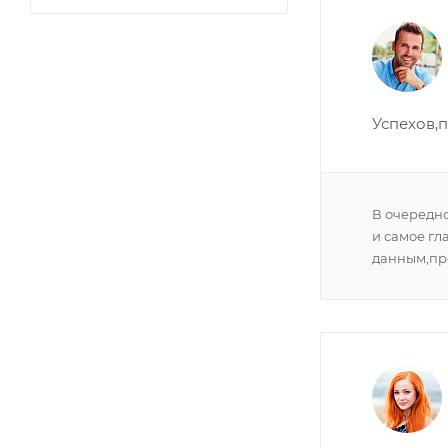
Успехов,
В очередно
и самое гл
данным,пре