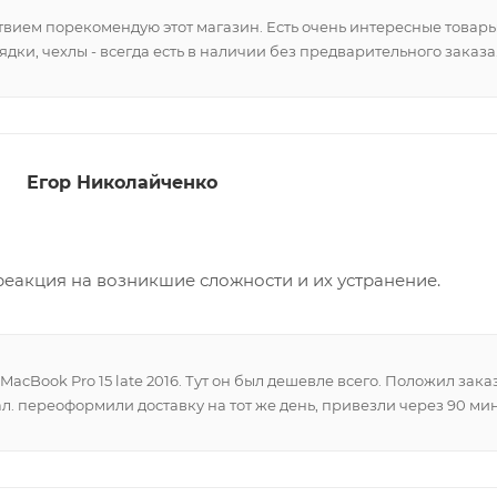
твием порекомендую этот магазин. Есть очень интересные товары
рядки, чехлы - всегда есть в наличии без предварительного заказа
Егор Николайченко
реакция на возникшие сложности и их устранение.
MacBook Pro 15 late 2016. Тут он был дешевле всего. Положил зак
л. переоформили доставку на тот же день, привезли через 90 мин