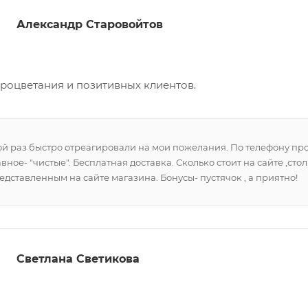
Александр Старовойтов
процветания и позитивных клиентов.
й раз быстро отреагировали на мои пожелания. По телефону пр
авное- "чистые". Бесплатная доставка. Сколько стоит на сайте ,ст
дставленным на сайте магазина. Бонусы- пустячок , а приятно!
Светлана Светикова