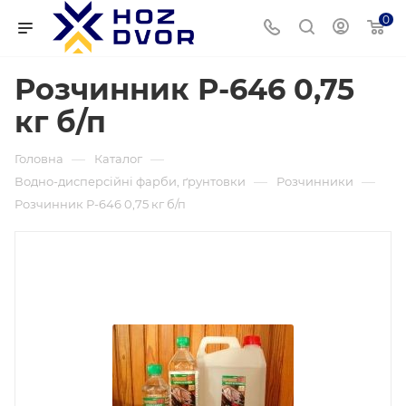
0
Розчинник Р-646 0,75
кг б/п
—
—
Головна
Каталог
—
—
Водно-дисперсійні фарби, ґрунтовки
Розчинники
Розчинник Р-646 0,75 кг б/п