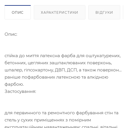
ОПИС
ХАРАКТЕРИСТИКИ
ВІДГУКИ
Опис:
стійка до миття латексна фарба для оштукатурених,
бетонних, цегляних зашпаклюваних поверхонь,
шпалер, гіпсокартону, ДВП, ДСП, а також поверхонь,
раніше пофарбованих латексною та алкідною
фарбою.
Застосування:
для первинного та ремонтного фарбування стін та
стель у сухих приміщеннях з помірним
експлуатаційним навантаженням: спальні, вітальні,