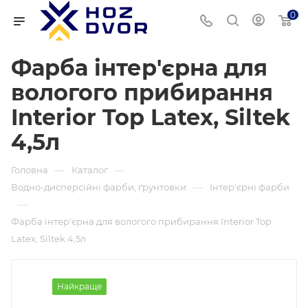
0
Фарба інтер'єрна для
вологого прибирання
Interior Top Latex, Siltek
4,5л
—
—
Головна
Каталог
—
Водно-дисперсійні фарби, ґрунтовки
Інтер'єрні фарби
—
Фарба інтер'єрна для вологого прибирання Interior Top
Latex, Siltek 4,5л
Найкраще