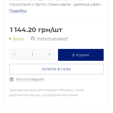
ТОНУЄТЬСЯ У СВІТЛІ І ТЕМНІ КВІТИ - ШИРОКА СФЕРА
ЗАСТОСУВАННЯ - НАНОСИТЬСЯ БЕЗ БРИЗК І ПОТІКІВ
Подробиці
1 144.20
грн
/шт
Знайшли дешевше?
Багато
В КОШИК
КУПИТИ В 1 КЛІК
Хочу в подарунок
Ціна дійсна лише для інтернет-магазину і може
відрізнятись від цін у роздрібних магазинах.