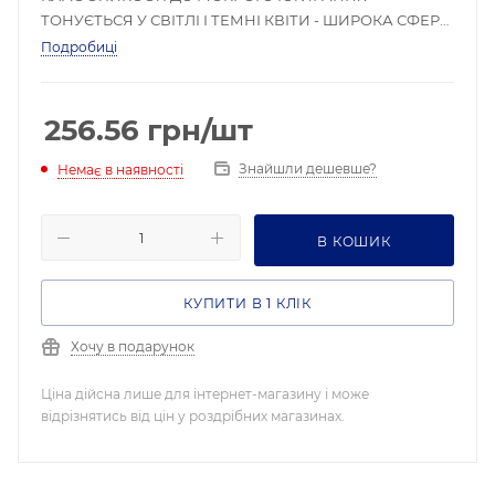
ТОНУЄТЬСЯ У СВІТЛІ І ТЕМНІ КВІТИ - ШИРОКА СФЕРА
ЗАСТОСУВАННЯ - НАНОСИТЬСЯ БЕЗ БРИЗК І ПОТІКІВ
Подробиці
256.56
грн
/шт
Знайшли дешевше?
Немає в наявності
В КОШИК
КУПИТИ В 1 КЛІК
Хочу в подарунок
Ціна дійсна лише для інтернет-магазину і може
відрізнятись від цін у роздрібних магазинах.