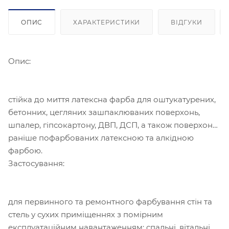
ОПИС
ХАРАКТЕРИСТИКИ
ВІДГУКИ
Опис:
стійка до миття латексна фарба для оштукатурених,
бетонних, цегляних зашпаклюваних поверхонь,
шпалер, гіпсокартону, ДВП, ДСП, а також поверхонь,
раніше пофарбованих латексною та алкідною
фарбою.
Застосування:
для первинного та ремонтного фарбування стін та
стель у сухих приміщеннях з помірним
експлуатаційним навантаженням: спальні, вітальні,