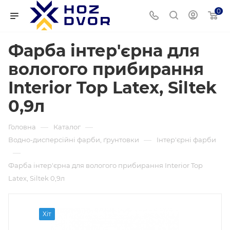
0
Фарба інтер'єрна для
вологого прибирання
Interior Top Latex, Siltek
0,9л
—
—
Головна
Каталог
—
Водно-дисперсійні фарби, ґрунтовки
Інтер'єрні фарби
—
Фарба інтер'єрна для вологого прибирання Interior Top
Latex, Siltek 0,9л
Хіт