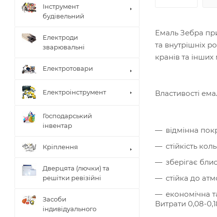
Інструмент
будівельний
Емаль Зебра при
Електроди
та внутрішніх р
зварювальні
кранів та інших
Електротовари
Електроінструмент
Властивості ема
Господарський
інвентар
відмінна покр
стійкість коль
Кріплення
зберігає блис
Дверцята (лючки) та
стійка до ат
решітки ревізійні
економічна та
Засоби
Витрати 0,08-0,18
індивідуального