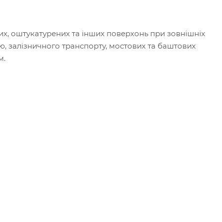
х, оштукатурених та інших поверхонь при зовнішніх
рю, залізничного транспорту, мостових та баштових
м.