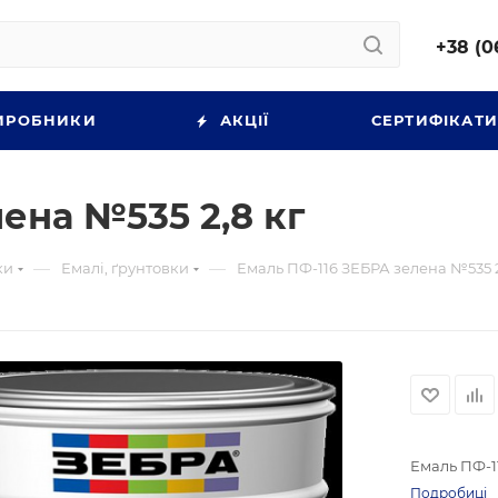
+38 (0
ИРОБНИКИ
АКЦІЇ
СЕРТИФІКАТ
ена №535 2,8 кг
—
—
ки
Емалі, ґрунтовки
Емаль ПФ-116 ЗЕБРА зелена №535 2
Емаль ПФ-1
Подробиці