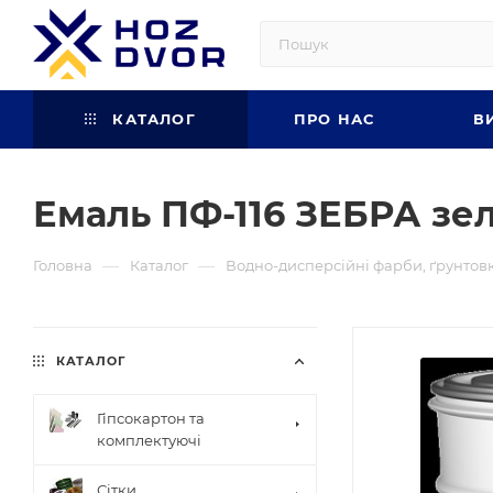
КАТАЛОГ
ПРО НАС
В
Емаль ПФ-116 ЗЕБРА зел
—
—
Головна
Каталог
Водно-дисперсійні фарби, ґрунтов
КАТАЛОГ
Гіпсокартон та
комплектуючі
Сітки