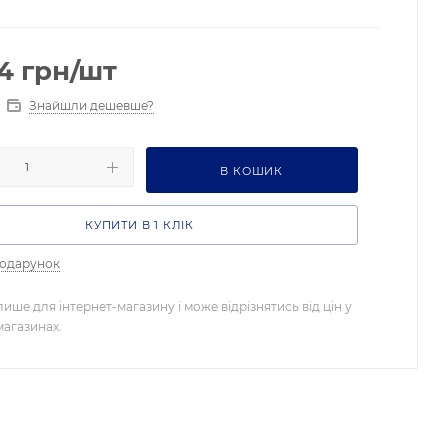
4
грн
/шт
Знайшли дешевше?
В КОШИК
КУПИТИ В 1 КЛІК
подарунок
лише для інтернет-магазину і може відрізнятись від цін у
магазинах.