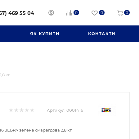
67) 469 55 04
0
0
0
И
ЯК КУПИТИ
КОНТАКТИ
,8 кг
Артикул:
0001416
16 ЗЕБРА зелена смарагдова 2,8 кг