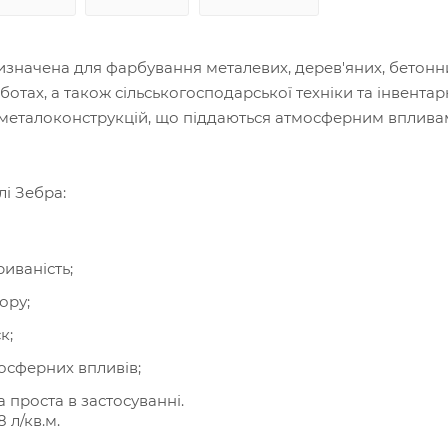
значена для фарбування металевих, дерев'яних, бетонни
оботах, а також сільськогосподарської техніки та інвента
 металоконструкцій, що піддаються атмосферним вплива
лі Зебра:
иваність;
ору;
к;
мосферних впливів;
 проста в застосуванні.
 л/кв.м.