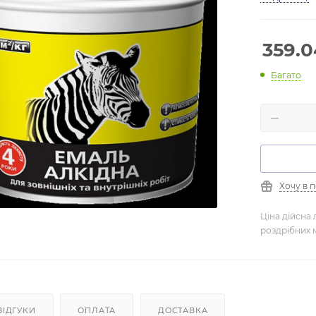
359.0
Багато
Хочу в 
Ціна дійсна 
роздрібних 
ВІДГУКИ
ОПЛАТА
ДОСТАВКА