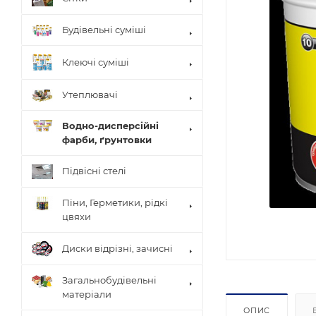
Будівельні суміші
Клеючі суміші
Утеплювачі
Водно-дисперсійні
фарби, ґрунтовки
Підвісні стелі
Піни, Герметики, рідкі
цвяхи
Диски відрізні, зачисні
Загальнобудівельні
матеріали
ОПИС