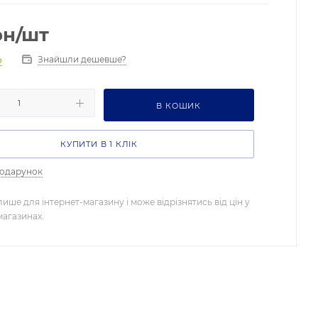
рн
/шт
Знайшли дешевше?
о
В КОШИК
КУПИТИ В 1 КЛІК
подарунок
лише для інтернет-магазину і може відрізнятись від цін у
магазинах.