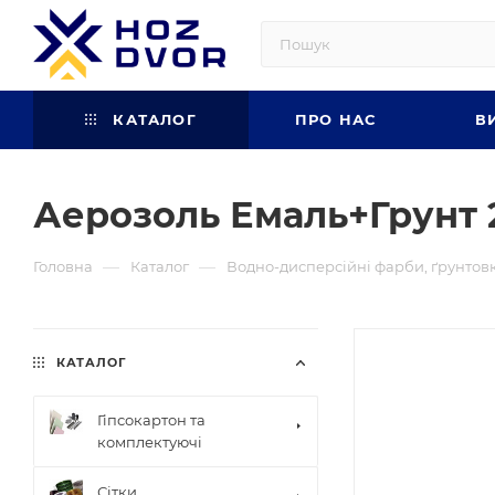
КАТАЛОГ
ПРО НАС
В
Аерозоль Емаль+Грунт 
—
—
Головна
Каталог
Водно-дисперсійні фарби, ґрунтов
КАТАЛОГ
Гіпсокартон та
комплектуючі
Сітки