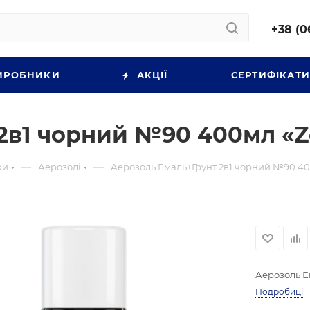
+38 (0
ИРОБНИКИ
АКЦІЇ
СЕРТИФІКАТ
2в1 чорний №90 400мл «Z
—
—
ки
Аерозолі
Аерозоль Емаль+Грунт 2в1 чорний №90 40
Аерозоль Е
Подробиці