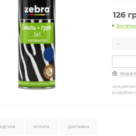
126
г
Достатнь
Хочу в 
Ціна дійсна 
роздрібних 
ВІДГУКИ
ОПЛАТА
ДОСТАВКА