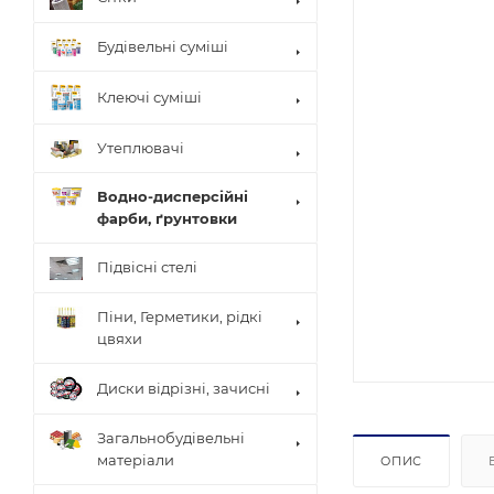
Будівельні суміші
Клеючі суміші
Утеплювачі
Водно-дисперсійні
фарби, ґрунтовки
Підвісні стелі
Піни, Герметики, рідкі
цвяхи
Диски відрізні, зачисні
Загальнобудівельні
матеріали
ОПИС