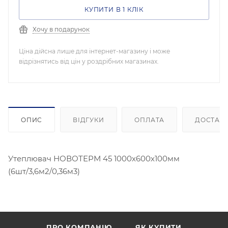
КУПИТИ В 1 КЛІК
Хочу в подарунок
Ціна дійсна лише для інтернет-магазину і може
відрізнятись від цін у роздрібних магазинах.
ОПИС
ВІДГУКИ
ОПЛАТА
ДОСТАВ
Утеплювач НОВОТЕРМ 45 1000х600х100мм
(6шт/3,6м2/0,36м3)
ПРО КОМПАНІЮ
ЯК КУПИТИ