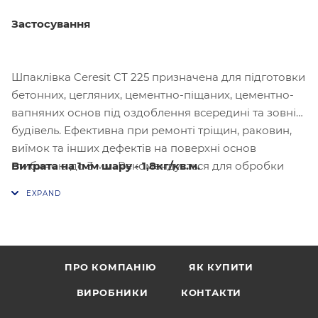
Застосування
Шпаклівка Ceresit СТ 225 призначена для підготовки
бетонних, цегляних, цементно-піщаних, цементно-
вапняних основ під оздоблення всередині та зовні
будівель. Ефективна при ремонті тріщин, раковин,
виїмок та інших дефектів на поверхні основ
Витрата на 1мм шару - 1,8кг/кв.м.
глибиною до 3 мм. Рекомендується для обробки
фасадів та інтер'єрів із створенням різних фактур.
ПРО КОМПАНІЮ
ЯК КУПИТИ
ВИРОБНИКИ
КОНТАКТИ