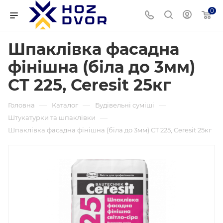
0
Шпаклівка фасадна
фінішна (біла до 3мм)
CT 225, Ceresit 25кг
—
—
—
Головна
Каталог
Будівельні суміші
—
Штукатурки та шпаклівки
Шпаклівка фасадна фінішна (біла до 3мм) CT 225, Ceresit 25кг