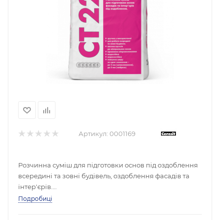
Артикул:
0001169
Розчинна суміш для підготовки основ під оздоблення
всередині та зовні будівель, оздоблення фасадів та
інтер'єрів.
- висока адгезія до мінеральних основ
Подробиці
- водостійка
- морозостійка