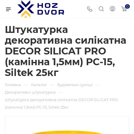
0
Штукатурка
декоративна силікатна
DECOR SILICAT PRO
(камінна 1,5мм) РС-15,
Siltek 25кг
—
—
—
Головна
Каталог
Будівельні суміші
—
Декоративні штукатурки
Штукатурка декоративна силікатна DECOR SILICAT PRO
(камінна 1,5мм) РС-15, Siltek 25кг