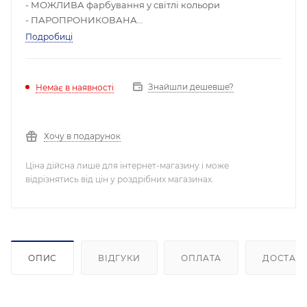
- МОЖЛИВА фарбування у світлі кольори
- ПАРОПРОНИКОВАНА
- водовідштовхувальне властивість
Подробиці
- ЗАХИЩАЄ ВІД ГРИБКІВ І ПЛІСЕННЯ
Знайшли дешевше?
Немає в наявності
Хочу в подарунок
Ціна дійсна лише для інтернет-магазину і може
відрізнятись від цін у роздрібних магазинах.
ОПИС
ВІДГУКИ
ОПЛАТА
ДОСТАВ