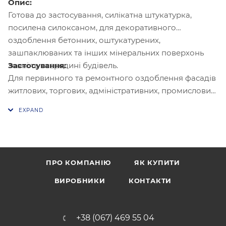
Опис:
Готова до застосування, силікатна штукатурка,
посилена силоксаном, для декоративного
оздоблення бетонних, оштукатурених,
зашпаклюваних та інших мінеральних поверхонь
Застосування:
зовні та всередині будівель.
Для первинного та ремонтного оздоблення фасадів
житлових, торгових, адміністративних, промислових
будівель. Рекомендується для облаштування
оздоблювально-захисного шару в системі фасадної
теплоізоляції. Може використовуватися для
декоративного оздоблення стін у приміщеннях з
нормальною та підвищеною вологістю.
ПРО КОМПАНІЮ
ЯК КУПИТИ
Витрата -
2,7-3,0 кг/м²
ВИРОБНИКИ
КОНТАКТИ
+38 (067) 469 55 04