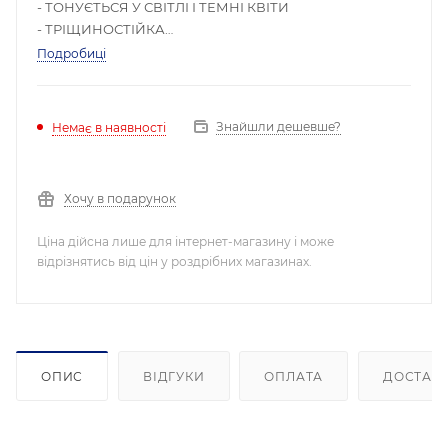
- ТОНУЄТЬСЯ У СВІТЛІ І ТЕМНІ КВІТИ
- ТРІЩИНОСТІЙКА
- НИЗЬКЕ ВОДОПОГЛИНЕННЯ, ГІДРОФОБНА
Подробиці
- Зручна у застосуванні
Знайшли дешевше?
Немає в наявності
Хочу в подарунок
Ціна дійсна лише для інтернет-магазину і може
відрізнятись від цін у роздрібних магазинах.
ОПИС
ВІДГУКИ
ОПЛАТА
ДОСТАВ