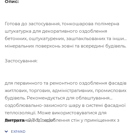
Опис:
Готова до застосування, тонкошарова полімерна
штукатурка для декоративного оздоблення
бетонних, оштукатурених, зашпакльованих та інших
мінеральних поверхонь зовні та всередині будівель.
Застосування:
для первинного та ремонтного оздоблення фасадів
житлових, торгових, адміністративних, промислових
будівель. Рекомендується для облаштування
оздоблювально-захисного шару в системі фасадної
теплоізоляції. Може використовуватися для
Витрата
- 2,7-3,0 кг/м²
декоративного оздоблення стін у приміщеннях з
нормальною та підвищеною вологістю.