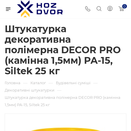
0
Штукатурка
декоративна
полімерна DECOR PRO
(камінна 1,5мм) РА-15,
Siltek 25 кг
—
—
—
Головна
Каталог
Будівельні суміші
—
Декоративні штукатурки
Штукатурка декоративна полімерна DECOR PRO (камінна
1,5мм) РА-15, Siltek 25 кг