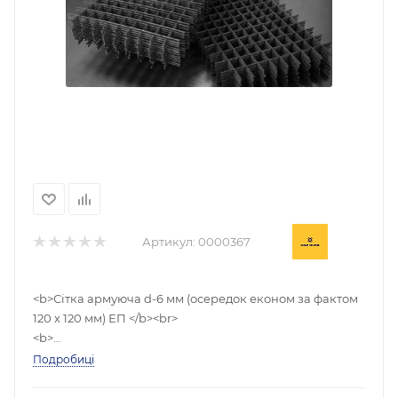
Артикул:
0000367
<b>Сітка армуюча d-6 мм (осередок економ за фактом
120 х 120 мм) ЕП </b><br>
<b>
Розмір карти - 1*2м</b>
Подробиці