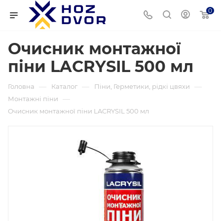
0
Очисник монтажної
піни LACRYSIL 500 мл
—
—
—
Головна
Каталог
Піни, Герметики, рідкі цвяхи
—
Монтажні піни
Очисник монтажної піни LACRYSIL 500 мл