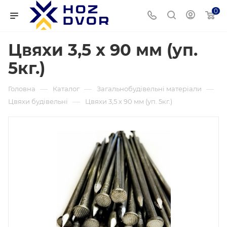
0
Цвяхи 3,5 х 90 мм (уп.
5кг.)
—
—
—
Головна
Каталог
Загальнобудівельні матеріали
—
Цвяхи будівельні
Цвяхи 3,5 х 90 мм (уп. 5кг.)