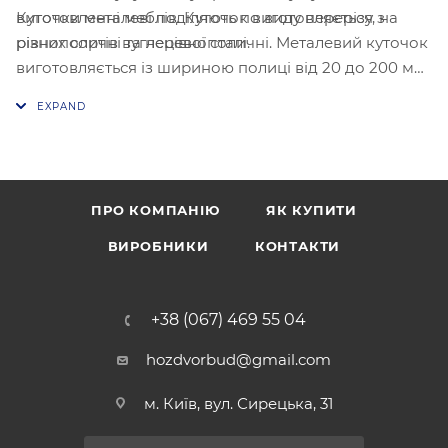
Куточки металеві поділяють по виду перерізу, на
виготовленні меблів. Куточок виготовляється з
рівнополичні та нерівнополичні. Металевий куточок
різних сортів вуглецевої сталі.
виготовляється із шириною полиці від 20 до 200 мм
із різною товщиною металу до 16 мм, довжина
куточка від 4 до 12м.
ПРО КОМПАНІЮ
ЯК КУПИТИ
ВИРОБНИКИ
КОНТАКТИ
+38 (067) 469 55 04
hozdvorbud@gmail.com
м. Київ, вул. Сирецька, 31