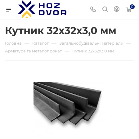
0
Кутник 32х32х3,0 мм
—
—
—
Головна
Каталог
Загальнобудівельні матеріали
—
Арматура та металопрокат
Кутник 32х32х3,0 мм