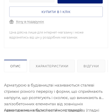
КУПИТИ В 1 КЛІК
Хочу в подарунок
Ціна дійсна лише для інтернет-магазину і може
відрізнятись від цін у роздрібних магазинах.
ОПИС
ХАРАКТЕРИСТИКИ
ВІДГУКИ
Арматурою в будівництві називаються сталеві
стрижні різного перерізу і форми, що сприймають
напруги, що розтягують і сколює, що виникають в
залізобетонних елементах від зовнішніх
Арматура може бути постійного перерізу (гладкі
навантажень і власної ваги конструкцій.