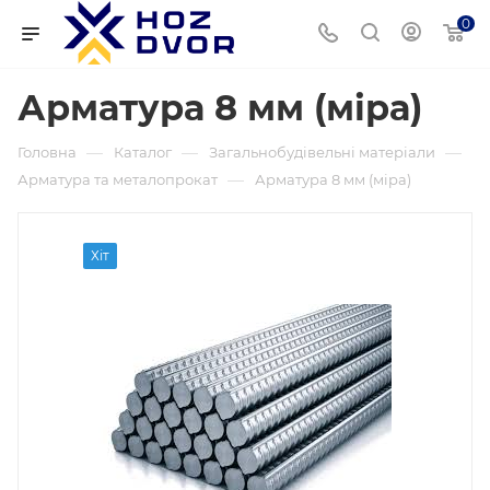
0
Арматура 8 мм (міра)
—
—
—
Головна
Каталог
Загальнобудівельні матеріали
—
Арматура та металопрокат
Арматура 8 мм (міра)
Хіт