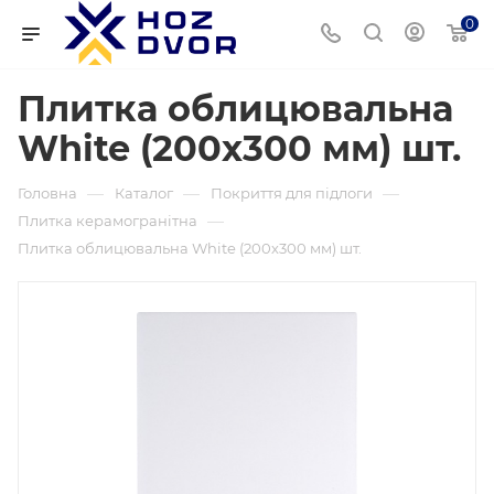
0
Плитка облицювальна
White (200х300 мм) шт.
—
—
—
Головна
Каталог
Покриття для підлоги
—
Плитка керамогранітна
Плитка облицювальна White (200х300 мм) шт.