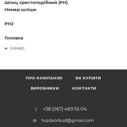
Шлиц хрестоподібний (PH)
Номер шліцю
PH2
Головка
потайна
Вид різьблення
ПРО КОМПАНІЮ
ЯК КУПИТИ
Область застосування
ВИРОБНИКИ
КОНТАКТИ
для покрівельних робіт, для будівництва
+38 (067) 469 55 04
hozdvorbud@gmail.com