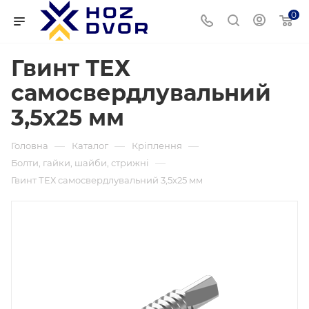
0
Гвинт ТЕХ
самосвердлувальний
3,5х25 мм
—
—
—
Головна
Каталог
Кріплення
—
Болти, гайки, шайби, стрижні
Гвинт ТЕХ самосвердлувальний 3,5х25 мм