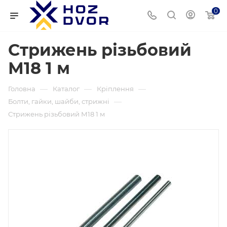
0
Стрижень різьбовий
М18 1 м
—
—
—
Головна
Каталог
Кріплення
—
Болти, гайки, шайби, стрижні
Стрижень різьбовий М18 1 м