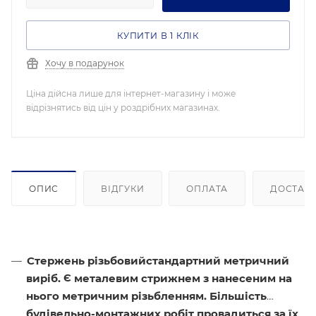
КУПИТИ В 1 КЛІК
Хочу в подарунок
Ціна дійсна лише для інтернет-магазину і може
відрізнятись від цін у роздрібних магазинах.
ОПИС
ВІДГУКИ
ОПЛАТА
ДОСТАВ
Стержень різьбовийстандартний метричний
виріб. Є металевим стрижнем з нанесеним на
нього метричним різьбленням. Більшість
будівельно-монтажних робіт провадиться за їх