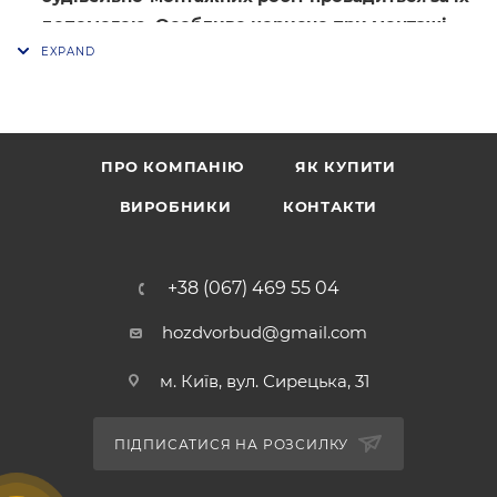
допомогою. Особливо корисно при монтажі
підвісних конструкцій, як наприклад
вентиляційні системи та підвісні стелі у
промислових та торгових залах. Діаметри
різьбових стрижнів стандартизовані, як і всі
метричні вироби. Вони можуть бути
ПРО КОМПАНІЮ
ЯК КУПИТИ
високоміцними, а також бути виконані з
ВИРОБНИКИ
КОНТАКТИ
нержавіючої сталі або нести антикорозійне
покриття. Стандартні довжини стрижнів 1000
або 2000 мм.
+38 (067) 469 55 04
hozdvorbud@gmail.com
м. Київ, вул. Сирецька, 31
ПІДПИСАТИСЯ НА РОЗСИЛКУ