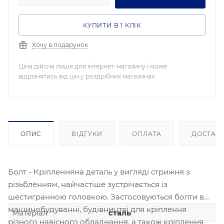
КУПИТИ В 1 КЛІК
Хочу в подарунок
Ціна дійсна лише для інтернет-магазину і може
відрізнятись від цін у роздрібних магазинах.
ОПИС
ВІДГУКИ
ОПЛАТА
ДОСТАВ
Болт - Кріпленняна деталь у вигляді стрижня з
різьбленням, найчастіше зустрічається із
шестигранною головкою. Застосовуються болти в
машинобудуванні, будівництві для кріплення
Матеріал
сталь
різного навісного обладнання, а також кріплення