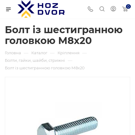
0
Болт із шестигранною
головкою М8х20
—
—
—
Головна
Каталог
Кріплення
—
Болти, гайки, шайби, стрижні
Болт із шестигранною головкою М8х20