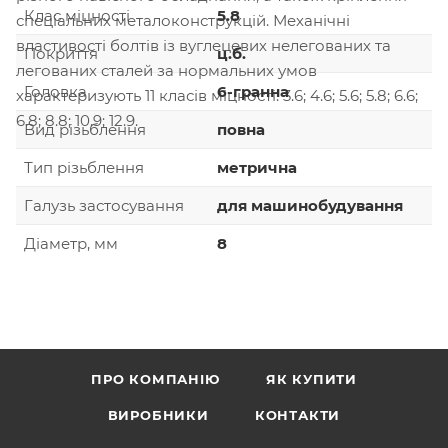
Клас міцності
5.8
спеціальних металоконструкцій. Механічні
властивості болтів із вуглецевих нелегованих та
Покриття
ц.б.
легованих сталей за нормальних умов
Головка
6-гранна
характеризують 11 класів міцності: 3.6; 4.6; 5.6; 5.8; 6.6;
6.8; 8.8; 10.9; 12.9.
Вид різьблення
повна
Тип різьблення
метрична
Галузь застосування
для машинобудування
Діаметр, мм
8
ПРО КОМПАНІЮ
ЯК КУПИТИ
ВИРОБНИКИ
КОНТАКТИ