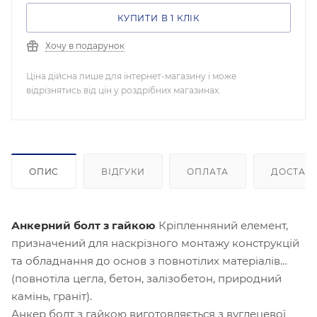
КУПИТИ В 1 КЛІК
Хочу в подарунок
Ціна дійсна лише для інтернет-магазину і може
відрізнятись від цін у роздрібних магазинах.
ОПИС
ВІДГУКИ
ОПЛАТА
ДОСТАВ
Анкерний болт з гайкою
Кріпленняний елемент,
призначений для наскрізного монтажу конструкцій
та обладнання до основ з повнотілих матеріалів
(повнотіла цегла, бетон, залізобетон, природний
камінь, граніт).
Анкер болт з гайкою виготовляється з вуглецевої