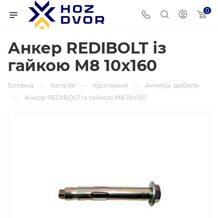
0
Анкер REDIBOLT із
гайкою М8 10х160
—
—
—
Головна
Каталог
Кріплення
Анкера, дюбеля
—
Анкер REDIBOLT із гайкою М8 10х160