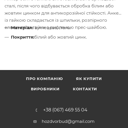
сталі, після чого відбувається обробка білим або
жовтим цинком для антикорозійної стійкості. Анкер
із гайкою складається із шпильки, розпірного
елемента та гайки з рифленою прес-шайбою.
Матеріал:
вуглецева сталь.
Покриття:
білий або жовтий цинк.
ПРО КОМПАНІЮ
ЯК КУПИТИ
ВИРОБНИКИ
КОНТАКТИ
+38 (067) 469 55 04
hozdvorbud@gmail.com