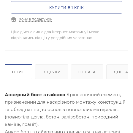
КУПИТИ В 1 КЛІК
Хочу в подарунок
Ціна дійсна лише для інтернет-магазину і може
відрізнятись від цін у роздрібних магазинах.
ОПИС
ВІДГУКИ
ОПЛАТА
ДОСТАВ
Анкерний болт з гайкою
Кріпленняний елемент,
призначений для наскрізного монтажу конструкцій
та обладнання до основ з повнотілих матеріалів
(повнотіла цегла, бетон, залізобетон, природний
камінь, граніт).
Анкер болт з гайкою виготовляється з вуглецевої