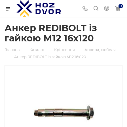
0
Анкер REDIBOLT із
гайкою М12 16х120
—
—
—
Головна
Каталог
Кріплення
Анкера, дюбеля
—
Анкер REDIBOLT із гайкою М12 16х120