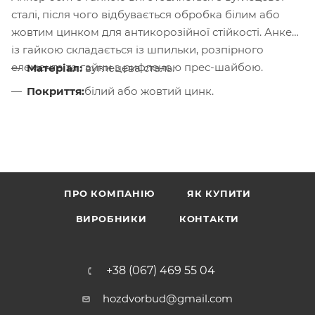
сталі, після чого відбувається обробка білим або
жовтим цинком для антикорозійної стійкості. Анкер
із гайкою складається із шпильки, розпірного
елемента та гайки з рифленою прес-шайбою.
Матеріал:
вуглецева сталь.
Покриття:
білий або жовтий цинк.
ПРО КОМПАНІЮ
ЯК КУПИТИ
ВИРОБНИКИ
КОНТАКТИ
+38 (067) 469 55 04
hozdvorbud@gmail.com