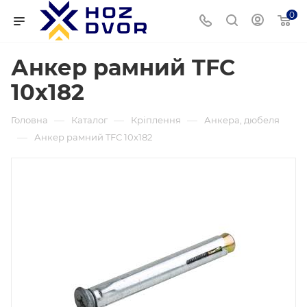
0
Анкер рамний TFC ​​
10х182
—
—
—
Головна
Каталог
Кріплення
Анкера, дюбеля
—
Анкер рамний TFC ​​10х182