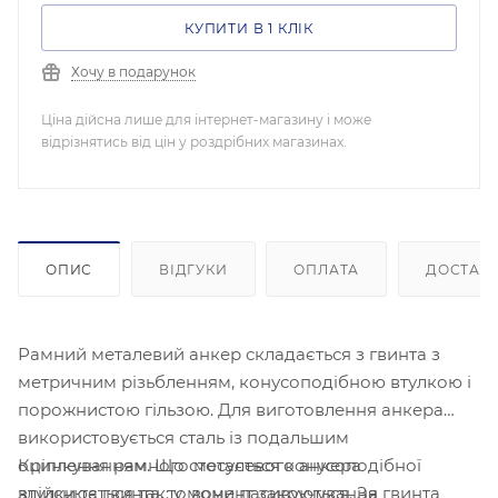
КУПИТИ В 1 КЛІК
Хочу в подарунок
Ціна дійсна лише для інтернет-магазину і може
відрізнятись від цін у роздрібних магазинах.
ОПИС
ВІДГУКИ
ОПЛАТА
ДОСТАВ
Рамний металевий анкер складається з гвинта з
метричним різьбленням, конусоподібною втулкою і
порожнистою гільзою. Для виготовлення анкера
використовується сталь із подальшим
Кріплення рамного металевого анкера
оцинкуванням. Що стосується конусоподібної
здійснюється так: у момент закручування гвинта
втулки та гвинта, то вони пасивуються. За