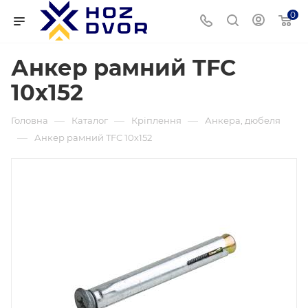
0
Анкер рамний TFC ​​
10х152
—
—
—
Головна
Каталог
Кріплення
Анкера, дюбеля
—
Анкер рамний TFC ​​10х152