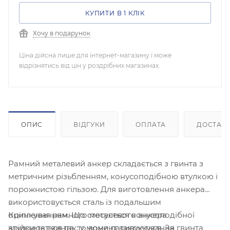
КУПИТИ В 1 КЛІК
Хочу в подарунок
Ціна дійсна лише для інтернет-магазину і може
відрізнятись від цін у роздрібних магазинах.
ОПИС
ВІДГУКИ
ОПЛАТА
ДОСТАВ
Рамний металевий анкер складається з гвинта з
метричним різьбленням, конусоподібною втулкою і
порожнистою гільзою. Для виготовлення анкера
використовується сталь із подальшим
Кріплення рамного металевого анкера
оцинкуванням. Що стосується конусоподібної
здійснюється так: у момент закручування гвинта
втулки та гвинта, то вони пасивуються. За