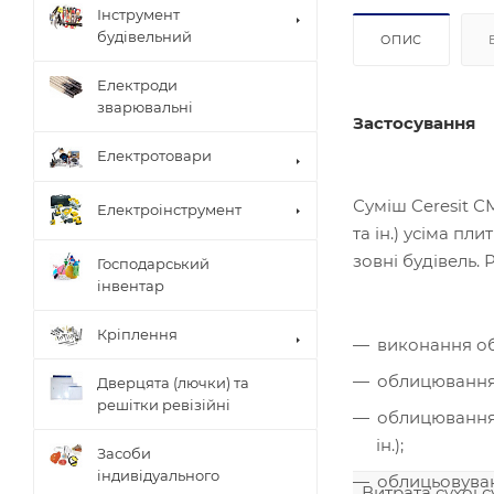
Інструмент
будівельний
ОПИС
Електроди
зварювальні
Застосування
Електротовари
Суміш Ceresit 
Електроінструмент
та ін.) усіма пл
зовні будівель.
Господарський
інвентар
Кріплення
виконання об
облицювання п
Дверцята (лючки) та
решітки ревізійні
облицювання 
ін.);
Засоби
індивідуального
облицьовуванн
Витрата сухої 