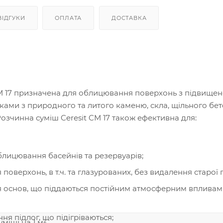
ВІДГУКИ
ОПЛАТА
ДОСТАВКА
СМ 17 призначена для облицювання поверхонь з підвищен
итками з природного та литого каменю, скла, щільного бет
 Розчинна суміш Ceresit CM 17 також ефективна для:
лицювання басейнів та резервуарів;
оверхонь, в т.ч. та глазурованих, без видалення старої п
основ, що піддаються постійним атмосферним впливам (цо
я підлог, що підігріваються;
суміші на 1 м²