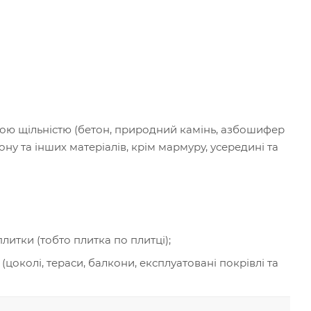
ою щільністю (бетон, природний камінь, азбошифер
ону та інших матеріалів, крім мармуру, усередині та
литки (тобто плитка по плитці);
колі, тераси, балкони, експлуатовані покрівлі та