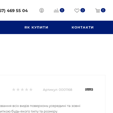
67) 469 55 04
0
0
0
И
ЯК КУПИТИ
КОНТАКТИ
Артикул:
0001168
вання всіх видів поверхонь усередині та зовні
иткою будь-якого типу та розміру.