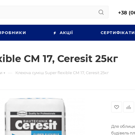
+38 (0
ИРОБНИКИ
АКЦІЇ
СЕРТИФІКАТ
ble СМ 17, Ceresit 25кг
—
ки
Клеюча суміш Super flexible СМ 17, Ceresit 25кг
Для облицю
будівель пл