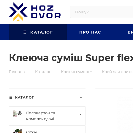
КАТАЛОГ
ПРО НАС
В
Клеюча суміш Super flexi
—
—
—
Головна
Каталог
Клеючі суміші
Клей для плит
КАТАЛОГ
Гіпсокартон та
комплектуючі
Сітки