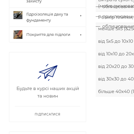
захисту
(може змінюват
облицювання 
Гідроізоляція даху та
приклеювання
Розмір плитки,
фундаменту
облицювання 
менше 5х5 (&25
Покриття для підлоги
від 5х5 до 10х10
від 10х10 до 20
від 20х20 до 3
від 30х30 до 40
Будьте в курсі наших акцій
більше 40х40 (1
та новин
ПІДПИСАТИСЯ