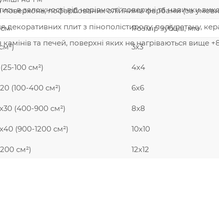
ись в залежності від нерівності поверхні та навички в
поверхонь, пофарбованих олійними фарбами (за умови їх
 декоративних плит з пінополістиролу, поліуретану, кер
 см
Розмір зубців, мм
камінів та печей, поверхні яких не нагріваються вище +
см²)
3х3
 (25-100 см²)
4х4
х20 (100-400 см²)
6х6
0х30 (400-900 см²)
8х8
х40 (900-1200 см²)
10х10
200 см²)
12х12