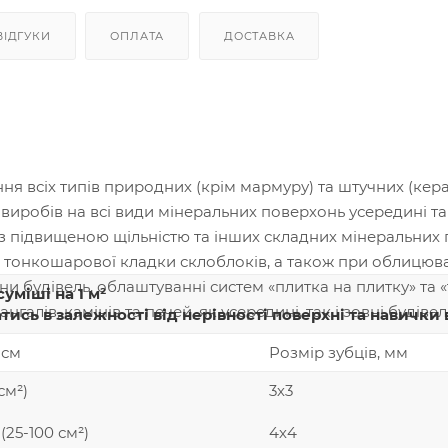
ВІДГУКИ
ОПЛАТА
ДОСТАВКА
я всіх типів природних (крім мармуру) та штучних (кера
иробів на всі види мінеральних поверхонь усередині та
 підвищеною щільністю та інших складних мінеральних п
тонкошарової кладки склоблоків, а також при облицюванн
ни будівель, облаштуванні систем «плитка на плитку» та 
 суміші на 1 м²
галів, камінів та печей, як усередині, так і зовні будівел
тись в залежності від нерівності поверхні та навичк
 см
Розмір зубців, мм
см²)
3х3
 (25-100 см²)
4х4