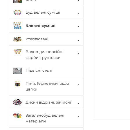
Будівельні суміші
Клеючі суміші
Утеплювачі
Водно-дисперсійні
фарби, ґрунтовки
Підвісні стелі
Піни, Герметики, рідкі
цвяхи
Диски відрізні, зачисні
Загальнобудівельні
матеріали