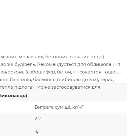
мічних, мозаїчних, бетонних, скляних тощо)
 зовні будівель. Рекомендується для облицювання
оверхонь (азбошифер, бетон, гіпсокартон тощо).
і балконів, басейнів (глибиною до 5 м), терас,
«тепла підлога». Може застосовуватися для
ь.
и виконавця)
Витрата суміші, кг/м²
2,2
3,1