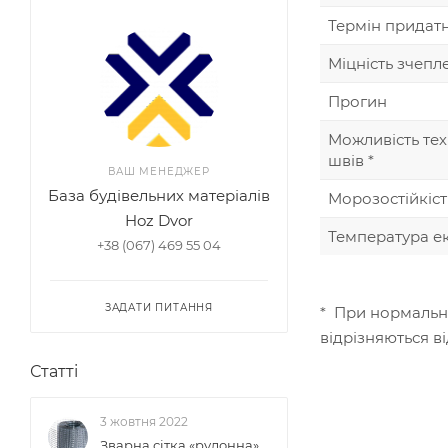
Термін придатн
Міцність зчепл
Прогин
Можливість те
швів *
ВАШ МЕНЕДЖЕР
База будівельних матеріалів
Морозостійкіст
Hoz Dvor
Температура ек
+38 (067) 469 55 04
ЗАДАТИ ПИТАННЯ
* При нормальни
відрізняються в
Статті
3 жовтня 2022
Зварна сітка «рулонна»