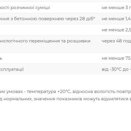
ості розчинної суміші
не менше 3 
ення з бетонною поверхнею через 28 діб*
не менше 1,
не менше 2,
хнологічного переміщення та розшивки
через 48 го
ь
не менше 75
сплуатації
від -30°С до
х умовах - температура +20°С, відносна вологість повіт
ід нормальних, значення показників можуть відхилятися в