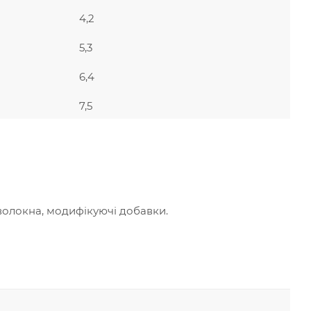
4,2
5,3
6,4
7,5
волокна, модифікуючі добавки.