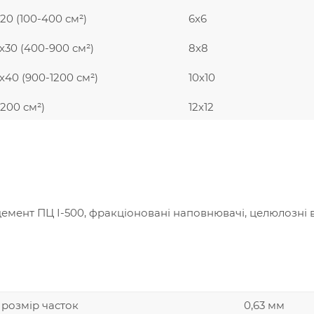
х20 (100-400 см²)
6х6
0х30 (400-900 см²)
8х8
х40 (900-1200 см²)
10х10
200 см²)
12х12
емент ПЦ І-500, фракціоновані наповнювачі, целюлозні 
розмір часток
0,63 мм