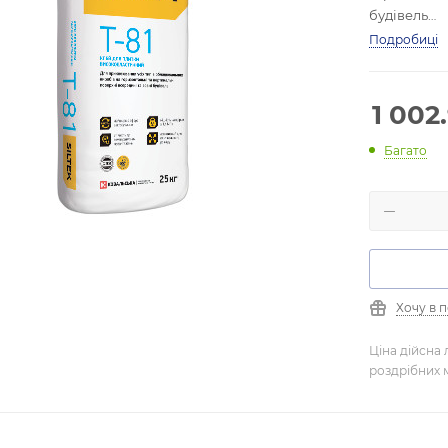
будівель
- НАЙШИР
Подробиці
- МІЦНІСТЬ
- СТІЙКЛ
- ЕФЕКТИВ
1 002
Багато
Хочу в 
Ціна дійсна 
роздрібних 