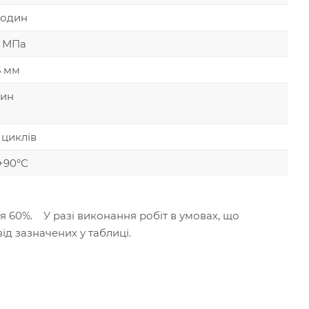
годин
4 МПа
5 мм
дин
 циклів
 +90°С
ря 60%. У разі виконання робіт в умовах, що
ід зазначених у таблиці.