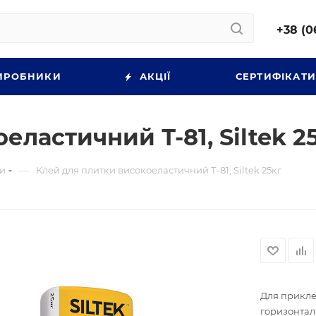
+38 (0
ИРОБНИКИ
АКЦІЇ
СЕРТИФІКАТ
ластичний Т-81, Siltek 2
—
ки
Клей для плитки високоеластичний Т-81, Siltek 25кг
Для прикле
горизонталь