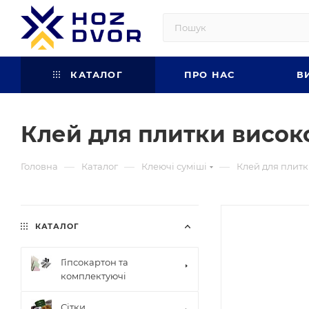
КАТАЛОГ
ПРО НАС
В
Клей для плитки високое
—
—
—
Головна
Каталог
Клеючі суміші
Клей для плит
КАТАЛОГ
Гіпсокартон та
комплектуючі
Сітки