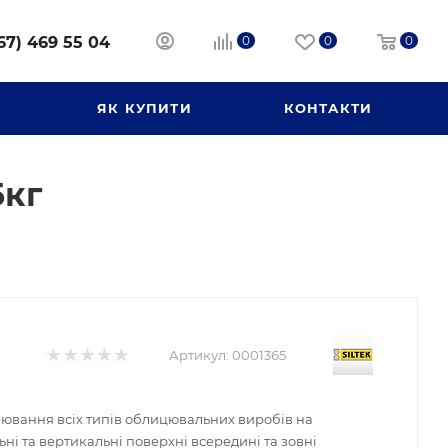
67) 469 55 04
0
0
0
И
ЯК КУПИТИ
КОНТАКТИ
5кг
Артикул:
0001365
ювання всіх типів облицювальних виробів на
ні та вертикальні поверхні всередині та зовні