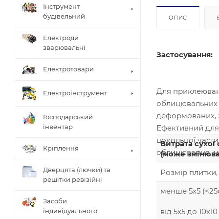
Інструмент
будівельний
ОПИС
Електроди
зварювальні
Застосування:
Електротовари
Для приклеюванн
Електроінструмент
облицювальних в
деформованих, з
Господарський
інвентар
Ефективний для 
цокольної части
Витрата сухої
Кріплення
облицювання, ман
(може змінюва
Дверцята (лючки) та
Розмір плитки,
решітки ревізійні
менше 5х5 (<25
Засоби
від 5х5 до 10х10
індивідуального