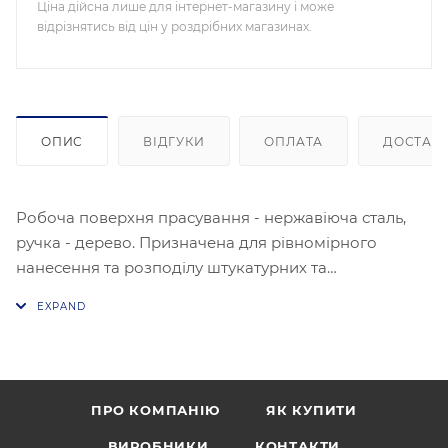
Ціна дійсна лише для інтернет-магазину і може
відрізнятись від цін у роздрібних магазинах.
ОПИС
ВІДГУКИ
ОПЛАТА
ДОСТАВ
Робоча поверхня прасування - нержавіюча сталь,
ручка - дерево. Призначена для рівномірного
нанесення та розподілу штукатурних та
шпаклювальних розчинів по поверхні.
ПРО КОМПАНІЮ
ЯК КУПИТИ
ВИРОБНИКИ
КОНТАКТИ