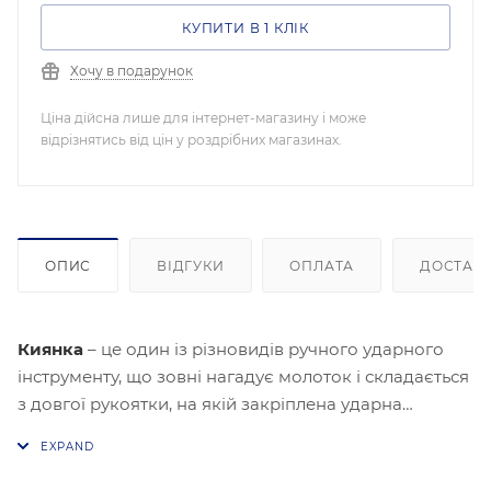
КУПИТИ В 1 КЛІК
Хочу в подарунок
Ціна дійсна лише для інтернет-магазину і може
відрізнятись від цін у роздрібних магазинах.
ОПИС
ВІДГУКИ
ОПЛАТА
ДОСТАВ
Киянка
– це один із різновидів ручного ударного
інструменту, що зовні нагадує молоток і складається
з довгої рукоятки, на якій закріплена ударна
головка. Головна відмінність від молотка полягає в
тому, що робоча частина даного інструменту не
металева, а виконана з м'якшого матеріалу – гуми.