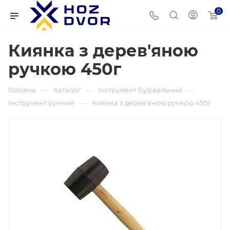
0
Киянка з дерев'яною
ручкою 450г
—
—
—
Головна
Каталог
Інструмент будівельний
—
Інструмент ручний
Киянка з дерев'яною ручкою 450г