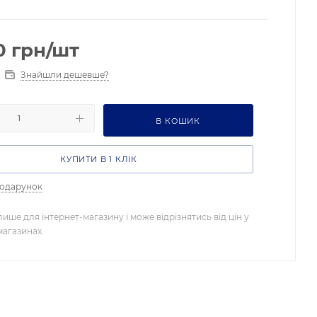
0
грн
/шт
Знайшли дешевше?
В КОШИК
КУПИТИ В 1 КЛІК
подарунок
лише для інтернет-магазину і може відрізнятись від цін у
магазинах.