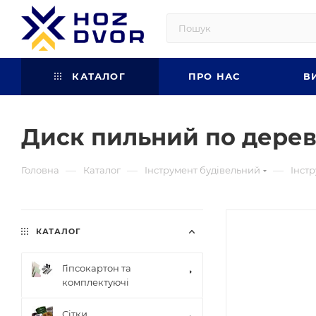
КАТАЛОГ
ПРО НАС
В
Диск пильний по дереву
—
—
—
Головна
Каталог
Інструмент будівельний
Інст
КАТАЛОГ
Гіпсокартон та
комплектуючі
Сітки