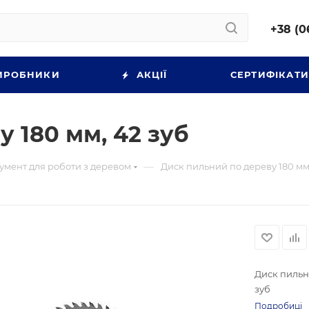
+38 (0
ИРОБНИКИ
АКЦІЇ
СЕРТИФІКАТ
 180 мм, 42 зуб
—
румент для роботи з деревом
Диск пильний по дереву 180 мм,
Диск пильни
зуб
Подробиці