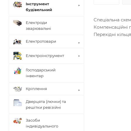
Інструмент
будівельний
Спеціальна схем
Електроди
Компенсаційні 
зварювальні
Перехідні кільц
Електротовари
Електроінструмент
Господарський
інвентар
Кріплення
Дверцята (лючки) та
решітки ревізійні
Засоби
індивідуального