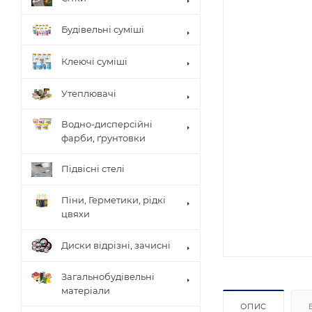
Будівельні суміші
Клеючі суміші
Утеплювачі
Водно-дисперсійні
фарби, ґрунтовки
Підвісні стелі
Піни, Герметики, рідкі
цвяхи
Диски відрізні, зачисні
Загальнобудівельні
матеріали
ОПИС