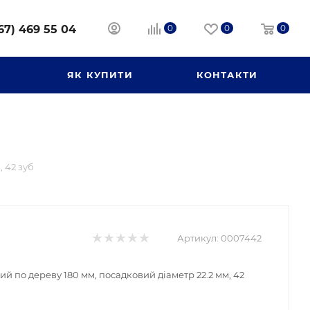
67) 469 55 04
0
0
0
И
ЯК КУПИТИ
КОНТАКТИ
 42 зуб
Артикул:
0007442
й по дереву 180 мм, посадковий діаметр 22.2 мм, 42