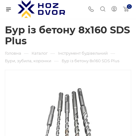
0
Бур із бетону 8х160 SDS
Plus
—
—
—
Головна
Каталог
Інструмент будівельний
—
Бури, зубила, коронки
Бур із бетону 8х160 SDS Plus