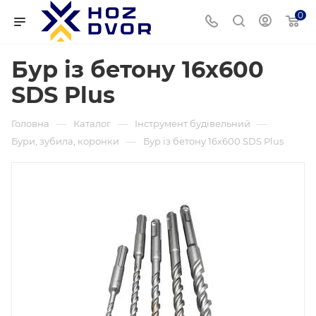
0
Бур із бетону 16х600
SDS Plus
—
—
—
Головна
Каталог
Інструмент будівельний
—
Бури, зубила, коронки
Бур із бетону 16х600 SDS Plus