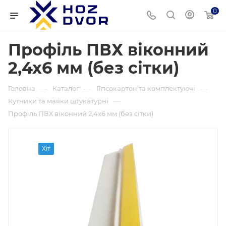
0
Профіль ПВХ віконний
2,4х6 мм (без сітки)
—
—
—
Головна
Каталог
Гіпсокартон та комплектуючі
—
Кутники та маяки штукатурні
Профіль ПВХ віконний 2,4х6 мм (без сітки)
Хіт