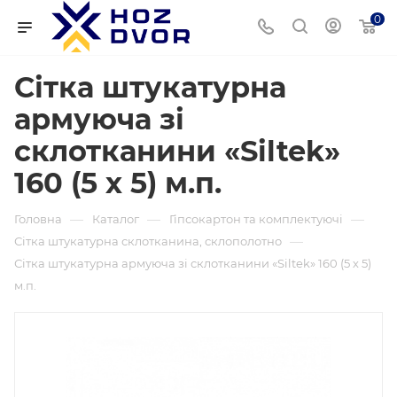
0
Сітка штукатурна
армуюча зі
склотканини «Siltek»
160 (5 х 5) м.п.
—
—
—
Головна
Каталог
Гіпсокартон та комплектуючі
—
Сітка штукатурна склотканина, склополотно
Сітка штукатурна армуюча зі склотканини «Siltek» 160 (5 х 5)
м.п.