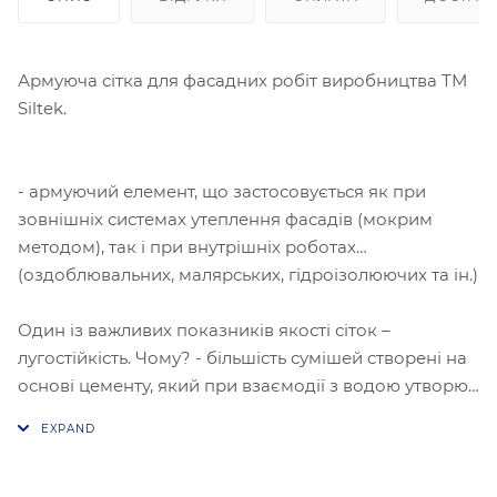
Армуюча сітка для фасадних робіт виробництва ТМ
Siltek.
- армуючий елемент, що застосовується як при
зовнішніх системах утеплення фасадів (мокрим
методом), так і при внутрішніх роботах
(оздоблювальних, малярських, гідроізолюючих та ін.)
Один із важливих показників якості сіток –
лугостійкість. Чому? - більшість сумішей створені на
основі цементу, який при взаємодії з водою утворює
луг, до якого, у свою чергу, чутливі вироби зі
скловолокна. Акрил же захищає сітку від
руйнування і таким чином дозволяє зберегти високі
армуючі властивості матеріалу.