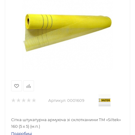
Артикул:
0001609
Сітка штукатурна армуюча зі склотканини ТМ «Siltek»
160 (5 х 5) (м.п.)
Подробиці