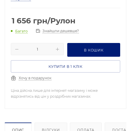
1 656
грн
/Рулон
Знайшли дешевше?
Багато
В КОШИК
КУПИТИ В 1 КЛІК
Хочу в подарунок
Ціна дійсна лише для інтернет-магазину і може
відрізнятись від цін у роздрібних магазинах.
ОПИС
ВІДГУКИ
ОПЛАТА
ДОСТАВ