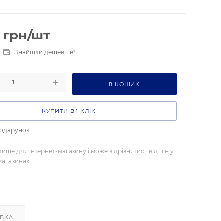
грн
/шт
Знайшли дешевше?
В КОШИК
КУПИТИ В 1 КЛІК
подарунок
лише для інтернет-магазину і може відрізнятись від цін у
магазинах.
АВКА