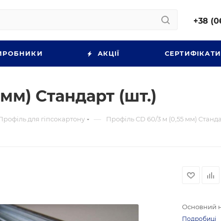
+38 (0
ИРОБНИКИ
АКЦІЇ
СЕРТИФІКАТ
 мм) Стандарт (шт.)
—
Профіль для гіпсокартону
Профіль CD 60/3 м (0,55 мм) Станда
Основний н
Подробиці