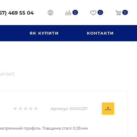
67) 469 55 04
0
0
0
И
ЯК КУПИТИ
КОНТАКТИ
рт (шт.)
Артикул:
0000237
апрямний профіль. Товщина сталі 0,55 мм