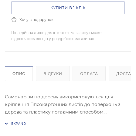
КУПИТИ В 1 КЛІК
Хочу в подарунок
Ціна дійсна лише для інтернет-магазину і може
відрізнятись від цін у роздрібних магазинах.
ОПИС
ВІДГУКИ
ОПЛАТА
ДОСТАВ
Самонарізи по дереву використовуються для
кріплення Гіпсокартонних листів до поверхонь з
дерева та пластику потаємним способом.
Самонарізи даного типу виготовляється із міцної
сталі, яка покривається фосфатним складом, що
надає Кріпленняу чорний колір.