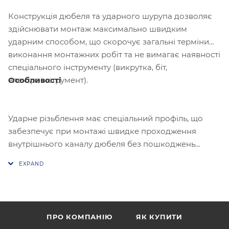
Конструкція дюбеля та ударного шурупа дозволяє
здійснювати монтаж максимально швидким
ударним способом, що скорочує загальні терміни
виконання монтажних робіт та не вимагає наявності
спеціального інструменту (викрутка, біт,
Особливості
електроінструмент).
Ударне різьблення має спеціальний профіль, що
забезпечує при монтажі швидке проходження
внутрішнього каналу дюбеля без пошкоджень
витків, що дозволяє в разі потреби провести
демонтаж конструкції шляхом викручування шурупа
з дюбеля. Посилена основа головки шурупа
витримує високі ударні навантаження, а також
виконує функцію щільної фіксації шурупа в дюбелі
ПРО КОМПАНІЮ
ЯК КУПИТИ
після встановлення. У свою чергу, дюбель має