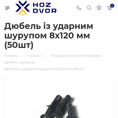
0
Дюбель із ударним
шурупом 8х120 мм
(50шт)
—
—
—
Головна
Каталог
Гіпсокартон та комплектуючі
—
Дюбелі, саморізи
Дюбель із ударним шурупом 8х120 мм (50шт)