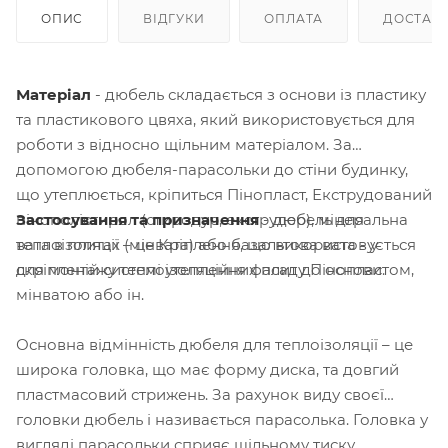
ОПИС
ВІДГУКИ
ОПЛАТА
ДОСТАВ
Матеріал
- дюбель складається з основи із пластику
та пластикового цвяха, який використовується для
роботи з відносно щільним матеріалом. За
допомогою дюбеля-парасольки до стіни будинку,
що утеплюється, кріпиться Пінопласт, Екструдований
Застосування та призначення
- дюбель для
пінополістирол (стиродур, екструдер), мінеральна
теплоізоляції – це Кріплення, що використовується
вата в плитах (мінвата) або базальтова вата - у
для монтажу теплоізоляційних плит до основи.
скріпленій системі утеплення фасаду Пінопластом,
мінватою або ін.
Основна відмінність дюбеля для теплоізоляції – це
широка головка, що має форму диска, та довгий
пластмасовий стрижень. За рахунок виду своєї
головки дюбель і називається парасолька. Головка у
вигляді парасольки сприяє щільному тиску