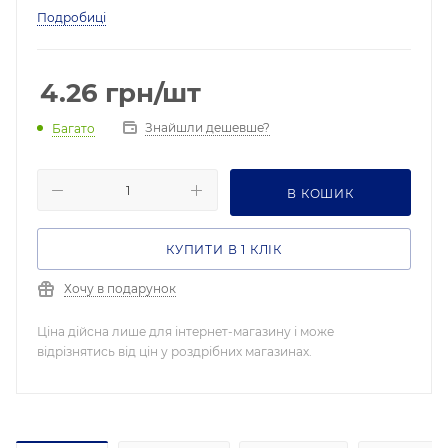
Подробиці
4.26
грн
/шт
Знайшли дешевше?
Багато
В КОШИК
КУПИТИ В 1 КЛІК
Хочу в подарунок
Ціна дійсна лише для інтернет-магазину і може
відрізнятись від цін у роздрібних магазинах.