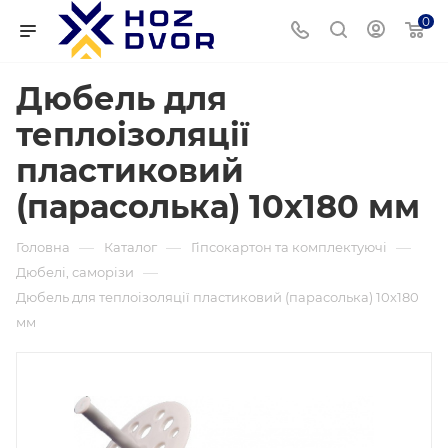
0
Дюбель для
теплоізоляції
пластиковий
(парасолька) 10х180 мм
—
—
—
Головна
Каталог
Гіпсокартон та комплектуючі
—
Дюбелі, саморізи
Дюбель для теплоізоляції пластиковий (парасолька) 10х180
мм