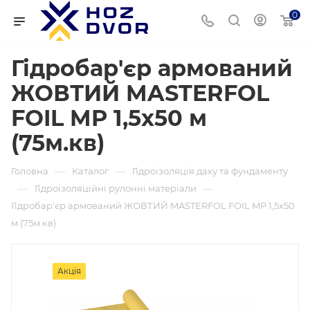
0
Гідробар'єр армований
ЖОВТИЙ MASTERFOL
FOIL MP 1,5х50 м
(75м.кв)
—
—
Головна
Каталог
Гідроізоляція даху та фундаменту
—
—
Гідроізоляційні рулонні матеріали
Гідробар'єр армований ЖОВТИЙ MASTERFOL FOIL MP 1,5х50
м (75м.кв)
Акція