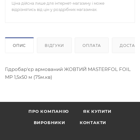
Ціна дійсна лише для інтернет-магазину і може
відрізнятись від цін у роздрібних магазинах.
ОПИС
ВІДГУКИ
ОПЛАТА
ДОСТАВ
Гідробар'єр армований ЖОВТИЙ MASTERFOL FOIL
MP 1,5х50 м (75м.кв)
ПРО КОМПАНІЮ
ЯК КУПИТИ
ВИРОБНИКИ
КОНТАКТИ