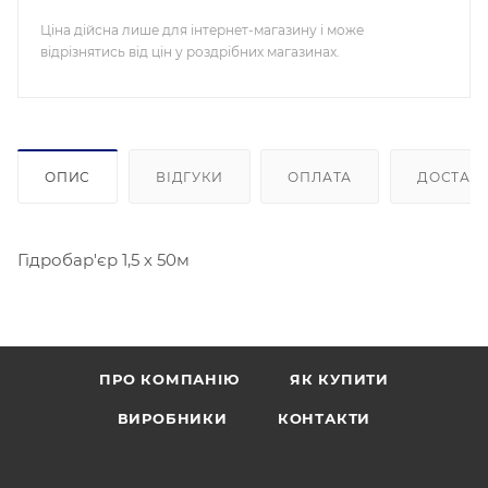
Ціна дійсна лише для інтернет-магазину і може
відрізнятись від цін у роздрібних магазинах.
ОПИС
ВІДГУКИ
ОПЛАТА
ДОСТАВ
Гідробар'єр 1,5 х 50м
ПРО КОМПАНІЮ
ЯК КУПИТИ
ВИРОБНИКИ
КОНТАКТИ