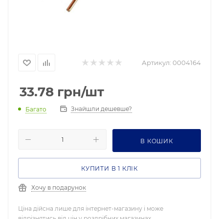
Артикул:
0004164
33.78
грн
/шт
Знайшли дешевше?
Багато
В КОШИК
КУПИТИ В 1 КЛІК
Хочу в подарунок
Ціна дійсна лише для інтернет-магазину і може
відрізнятись від цін у роздрібних магазинах.