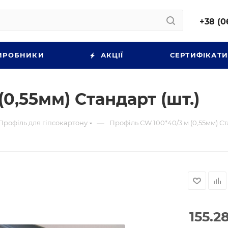
+38 (0
ИРОБНИКИ
АКЦІЇ
СЕРТИФІКАТ
0,55мм) Стандарт (шт.)
—
Профіль для гіпсокартону
Профіль CW 100*40/3 м (0,55мм) Ст
155.2