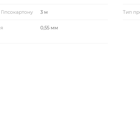
 Гіпсокартону
3 м
Тип пр
ля
0,55 мм