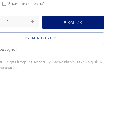
Знайшли дешевше?
В КОШИК
КУПИТИ В 1 КЛІК
подарунок
лише для інтернет-магазину і може відрізнятись від цін у
магазинах.