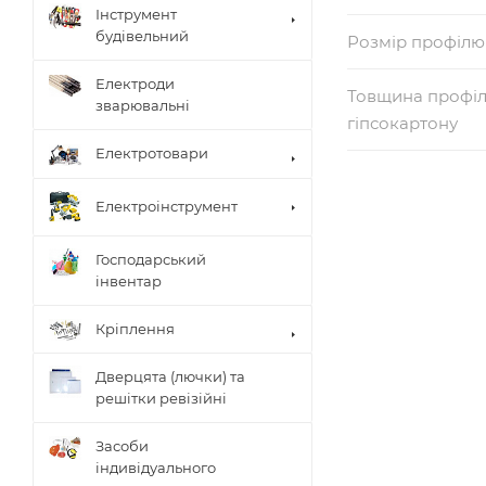
Інструмент
будівельний
Розмір профілю
Електроди
Товщина профі
зварювальні
гіпсокартону
Електротовари
Електроінструмент
Господарський
інвентар
Кріплення
Дверцята (лючки) та
решітки ревізійні
Засоби
індивідуального