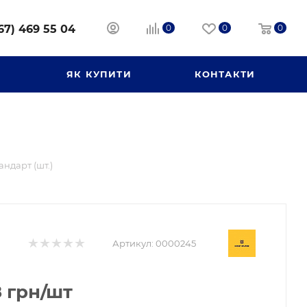
67) 469 55 04
0
0
0
И
ЯК КУПИТИ
КОНТАКТИ
андарт (шт.)
Артикул:
0000245
8
грн
/шт