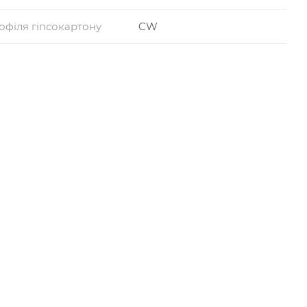
офіля гіпсокартону
CW